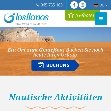
965 755 188
DE
¡Gebote!
Ein Ort zum Genießen!
Buchen Sie noch
heute Ihren Urlaub.
BUCHUNG
Nautische Aktivitäten